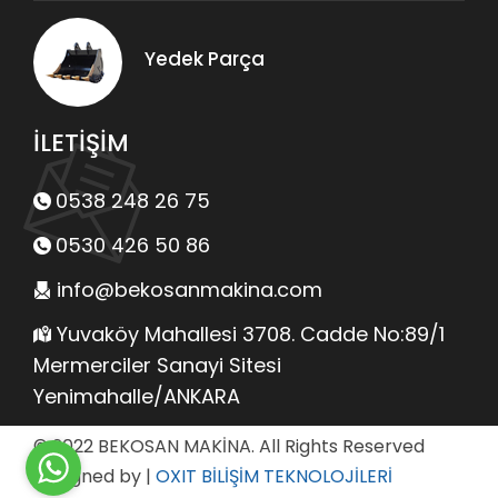
Yedek Parça
İLETİŞİM
0538 248 26 75
0530 426 50 86
info@bekosanmakina.com
Yuvaköy Mahallesi 3708. Cadde No:89/1
Mermerciler Sanayi Sitesi
Yenimahalle/ANKARA
© 2022 BEKOSAN MAKİNA. All Rights Reserved
Designed by
|
OXIT BİLİŞİM TEKNOLOJİLERİ